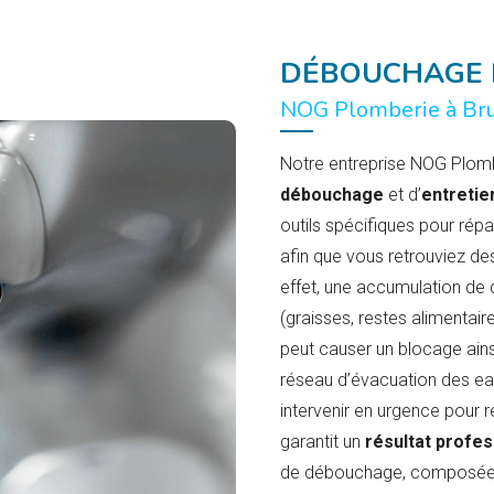
DÉBOUCHAGE 
NOG Plomberie à Bru
Notre entreprise NOG Plom
débouchage
et d’
entretie
outils spécifiques pour rép
afin que vous retrouviez des
effet, une accumulation de 
(graisses, restes alimentair
peut causer un blocage ains
réseau d’évacuation des e
intervenir en urgence pour
garantit un
résultat profes
de débouchage, composée de