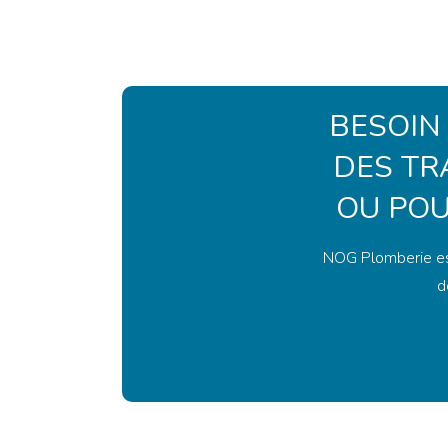
BESOIN
DES TR
OU POU
NOG Plomberie est 
d