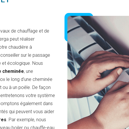
vaux de chauffage et de
rga peut réaliser
otre chaudière à
onseiller sur le passage
 et écologique. Nous
e cheminée
, une
nox le long d’une cheminée
rt ou à un poêle. De façon
s entretenons votre système
 comptons également dans
ntés qui peuvent vous aider
res
. Par exemple, nous
veau boiler ou chauffe-eau.